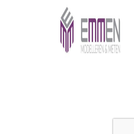
© 2026 eMMen
• Gebouwd met
GeneratePress